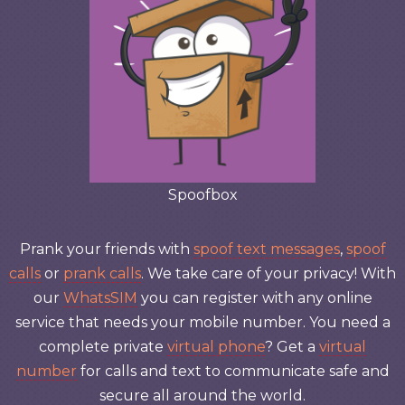
Spoofbox
Prank your friends with
spoof text messages
,
spoof
calls
or
prank calls
. We take care of your privacy! With
our
WhatsSIM
you can register with any online
service that needs your mobile number. You need a
complete private
virtual phone
? Get a
virtual
number
for calls and text to communicate safe and
secure all around the world.